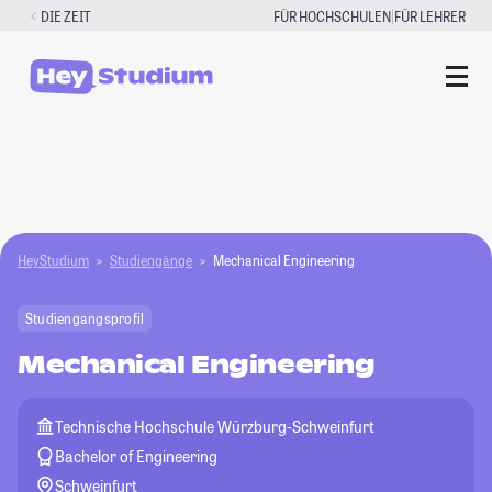
Zum
|
DIE ZEIT
FÜR HOCHSCHULEN
FÜR LEHRER
Inhalt
springen
HeyStudium
Studiengänge
Mechanical Engineering
Studiengangsprofil
Mechanical Engineering
Technische Hochschule Würzburg-Schweinfurt
Bachelor of Engineering
Schweinfurt