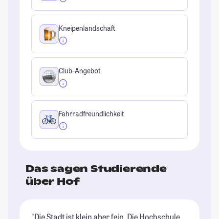
Kneipenlandschaft
Club-Angebot
Fahrradfreundlichkeit
Das sagen Studierende
über Hof
"Die Stadt ist klein aber fein. Die Hochschule
"D