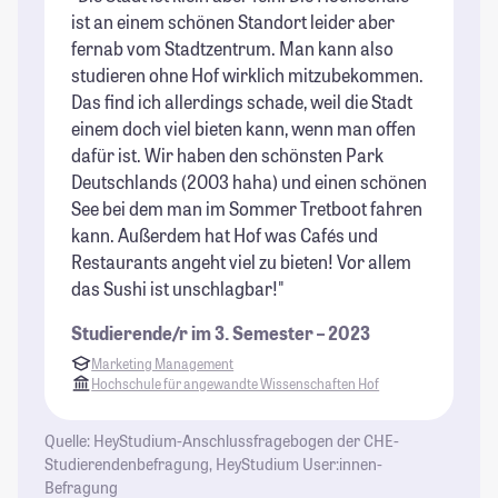
ist an einem schönen Standort leider aber
pe
fernab vom Stadtzentrum. Man kann also
Ic
studieren ohne Hof wirklich mitzubekommen.
mi
Das find ich allerdings schade, weil die Stadt
is
einem doch viel bieten kann, wenn man offen
St
dafür ist. Wir haben den schönsten Park
ei
Deutschlands (2003 haha) und einen schönen
Au
See bei dem man im Sommer Tretboot fahren
un
kann. Außerdem hat Hof was Cafés und
be
Restaurants angeht viel zu bieten! Vor allem
St
das Sushi ist unschlagbar!"
Studierende/r im 3. Semester – 2023
Marketing Management
Hochschule für angewandte Wissenschaften Hof
Quelle: HeyStudium-Anschlussfragebogen der CHE-
Studierendenbefragung, HeyStudium User:innen-
Befragung