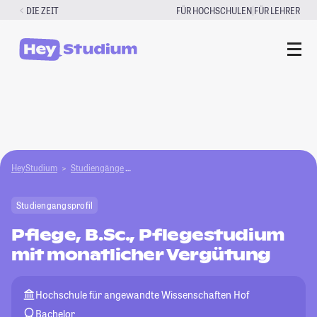
Zum
|
DIE ZEIT
FÜR HOCHSCHULEN
FÜR LEHRER
Inhalt
springen
HeyStudium
Studiengänge
Pflege, B.Sc., Pflegestudium mit monatlicher Ve
Studiengangsprofil
Pflege, B.Sc., Pflegestudium
mit monatlicher Vergütung
Hochschule für angewandte Wissenschaften Hof
Bachelor