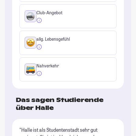
Club-Angebot
allg. Lebensgefühl
Nahverkehr
Das sagen Studierende
über Halle
"Halle ist als Studentenstadt sehr gut
"H