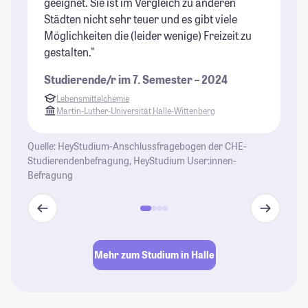
geeignet. Sie ist im Vergleich zu anderen
zu
Städten nicht sehr teuer und es gibt viele
Gr
Möglichkeiten die (leider wenige) Freizeit zu
ma
gestalten."
de
Do
Studierende/r im 7. Semester – 2024
er
Lebensmittelchemie
Mi
Martin-Luther-Universität Halle-Wittenberg
St
Quelle: HeyStudium-Anschlussfragebogen der CHE-
Studierendenbefragung, HeyStudium User:innen-
Befragung
Mehr zum Studium in Halle