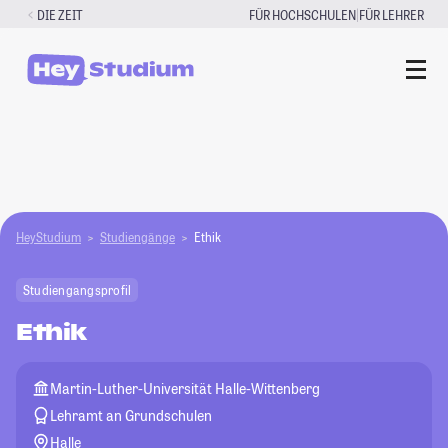
Zum
|
DIE ZEIT
FÜR HOCHSCHULEN
FÜR LEHRER
Inhalt
springen
HeyStudium
Studiengänge
Ethik
Studiengangsprofil
Ethik
Martin-Luther-Universität Halle-Wittenberg
Lehramt an Grundschulen
Halle