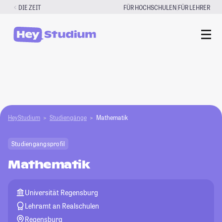
Zum
|
DIE ZEIT
FÜR HOCHSCHULEN
FÜR LEHRER
Inhalt
springen
HeyStudium
Studiengänge
Mathematik
Studiengangsprofil
Mathematik
Universität Regensburg
Lehramt an Realschulen
Regensburg