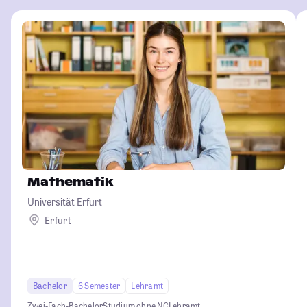
Mathematik
Universität Erfurt
Erfurt
Bachelor
6 Semester
Lehramt
Zwei-Fach-Bachelor
Studium ohne NC
Lehramt