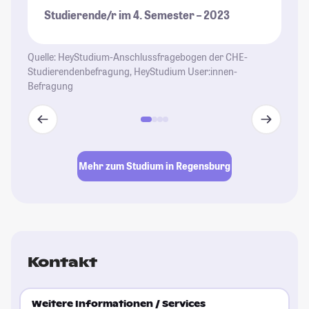
St
Studierende/r im 4. Semester – 2023
au
St
Quelle: HeyStudium-Anschlussfragebogen der CHE-
Studierendenbefragung, HeyStudium User:innen-
Befragung
Mehr zum Studium in Regensburg
Kontakt
Weitere Informationen / Services