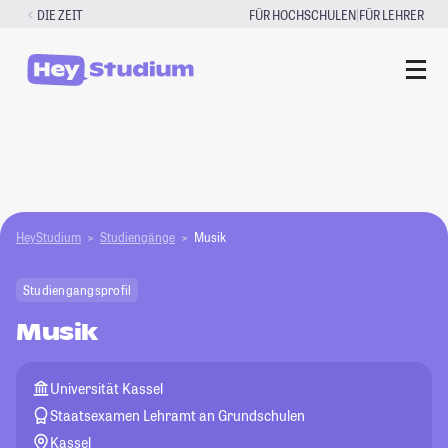
Zum
|
DIE ZEIT
FÜR HOCHSCHULEN
FÜR LEHRER
Inhalt
springen
HeyStudium
Studiengänge
Musik
Studiengangsprofil
Musik
Universität Kassel
Staatsexamen Lehramt an Grundschulen
Kassel