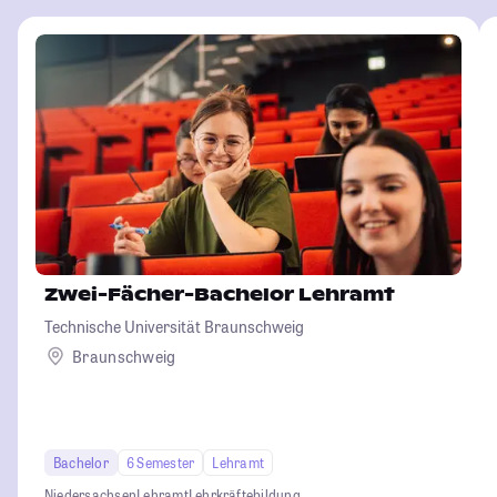
Zwei-Fächer-Bachelor Lehramt
Technische Universität Braunschweig
Braunschweig
Bachelor
6 Semester
Lehramt
Niedersachsen
Lehramt
Lehrkräftebildung