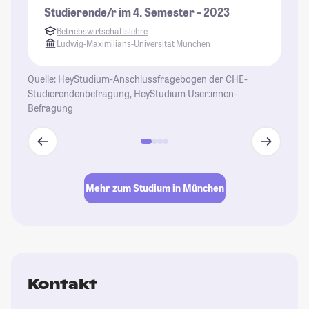
Bi
Studierende/r im 4. Semester – 2023
zu
Betriebswirtschaftslehre
in
Ludwig-Maximilians-Universität München
mö
Mi
Quelle: HeyStudium-Anschlussfragebogen der CHE-
au
Studierendenbefragung, HeyStudium User:innen-
co
Befragung
St
Mehr zum Studium in München
Kontakt