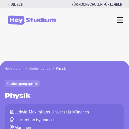
Zum
|
DIE ZEIT
FÜR HOCHSCHULEN
FÜR LEHRER
Inhalt
springen
HeyStudium
Studiengänge
Physik
Studiengangsprofil
Physik
Ludwig-Maximilians-Universität München
Lehramt an Gymnasien
München