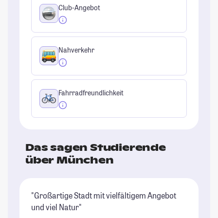
Club-Angebot
Nahverkehr
Fahrradfreundlichkeit
Das sagen Studierende
über München
"Großartige Stadt mit vielfältigem Angebot
"M
und viel Natur"
ke