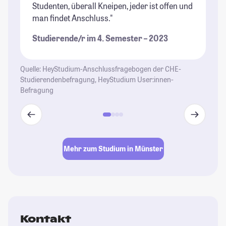
Studenten, überall Kneipen, jeder ist offen und
un
man findet Anschluss."
Ge
So
Studierende/r im 4. Semester – 2023
Fe
Wi
ma
Quelle: HeyStudium-Anschlussfragebogen der CHE-
um
Studierendenbefragung, HeyStudium User:innen-
Befragung
St
Mehr zum Studium in Münster
Kontakt