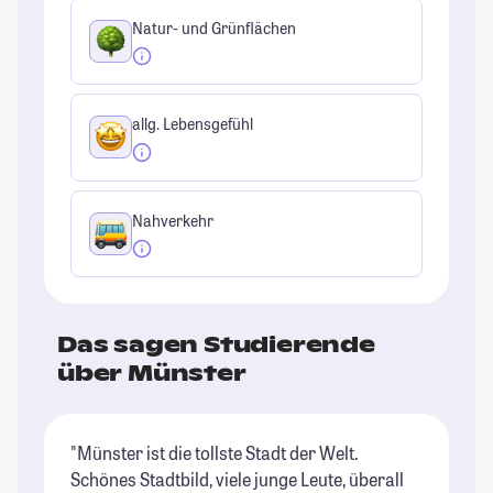
Natur- und Grünflächen
allg. Lebensgefühl
Nahverkehr
Das sagen Studierende
über Münster
"Münster ist die tollste Stadt der Welt.
"M
Schönes Stadtbild, viele junge Leute, überall
Ge