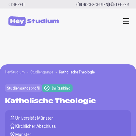
Zum
|
DIE ZEIT
FÜR HOCHSCHULEN
FÜR LEHRER
Inhalt
springen
HeyStudium
Studiengänge
Katholische Theologie
Studiengangsprofil
Im Ranking
Katholische Theologie
Universität Münster
Kirchlicher Abschluss
Münster