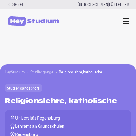
Zum
|
DIE ZEIT
FÜR HOCHSCHULEN
FÜR LEHRER
Inhalt
springen
HeyStudium
Studiengänge
Religionslehre, katholische
Studiengangsprofil
Religionslehre, katholische
Universität Regensburg
Lehramt an Grundschulen
Regensburg