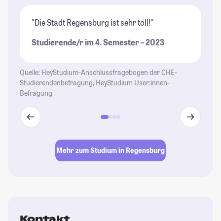
"Die Stadt Regensburg ist sehr toll!"
"R
St
Studierende/r im 4. Semester – 2023
Ko
St
Quelle: HeyStudium-Anschlussfragebogen der CHE-
Studierendenbefragung, HeyStudium User:innen-
Befragung
Mehr zum Studium in Regensburg
Kontakt