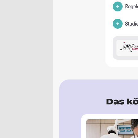
Regel
Studi
Das kö