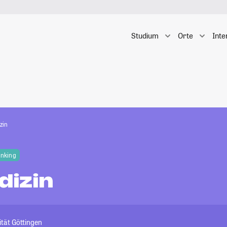
Studium
Orte
Inte
zin
anking
izin
tät Göttingen