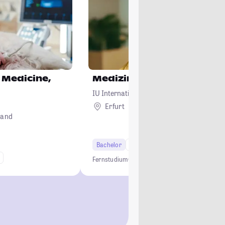
 Medicine,
Medizintechnik
IU Internationale Hochschule
Erfurt
Remote
land
Bachelor
6 Semester
Fernstudium
Online Studium
Medizintechnik