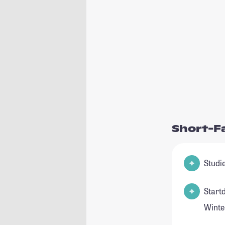
Short-F
Start
Winte