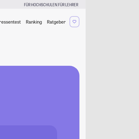
|
FÜR HOCHSCHULEN
FÜR LEHRER
ressentest
Ranking
Ratgeber