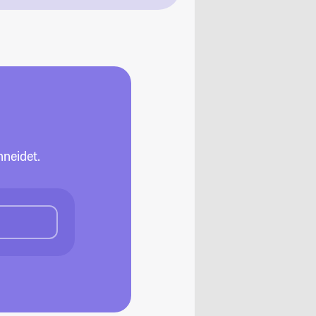
neidet.