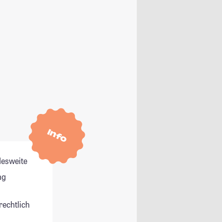
Info
esweite
ng
rechtlich