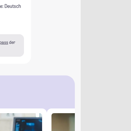
e: Deutsch
pass
der