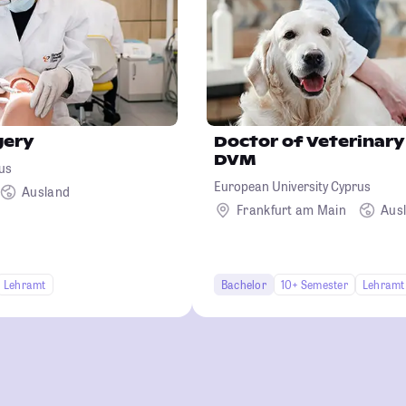
gery
Doctor of Veterinary
DVM
us
European University Cyprus
Ausland
Frankfurt am Main
Aus
Lehramt
Bachelor
10+ Semester
Lehramt