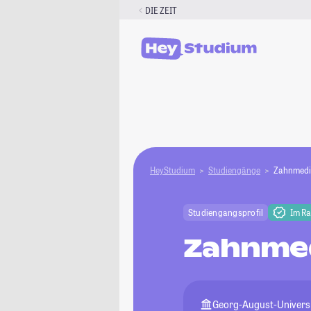
Zum
DIE ZEIT
Inhalt
springen
HeyStudium
Studiengänge
Zahnmedi
Studiengangsprofil
Im R
Zahnmed
Georg-August-Universi