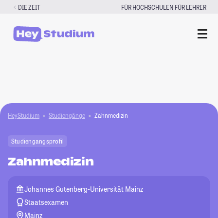
Zum
|
DIE ZEIT
FÜR HOCHSCHULEN
FÜR LEHRER
Inhalt
springen
HeyStudium
Studiengänge
Zahnmedizin
Studiengangsprofil
Zahnmedizin
Johannes Gutenberg-Universität Mainz
Staatsexamen
Mainz