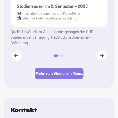
Studierende/r im 2. Semester – 2023
St
International Economics and Public Policy
Johannes Gutenberg-Universität Mainz
Quelle: HeyStudium-Anschlussfragebogen der CHE-
Studierendenbefragung, HeyStudium User:innen-
Befragung
Mehr zum Studium in Mainz
Kontakt