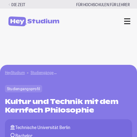
Zum
|
DIE ZEIT
FÜR HOCHSCHULEN
FÜR LEHRER
Inhalt
springen
HeyStudium
Studiengänge
Kultur und Technik mit dem Kernfach Philosophi
Studiengangsprofil
Kultur und Technik mit dem
Kernfach Philosophie
Technische Universität Berlin
Bachelor