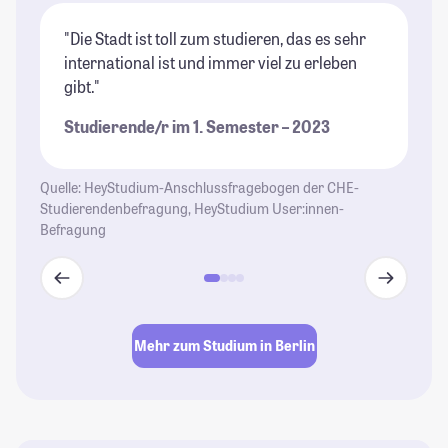
"Die Stadt ist toll zum studieren, das es sehr
"B
international ist und immer viel zu erleben
of
gibt."
St
Studierende/r im 1. Semester – 2023
Quelle: HeyStudium-Anschlussfragebogen der CHE-
Studierendenbefragung, HeyStudium User:innen-
Befragung
Mehr zum Studium in Berlin