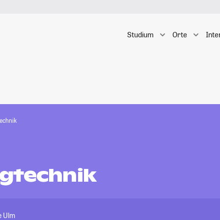
Studium
Orte
Inte
echnik
gtechnik
e Ulm