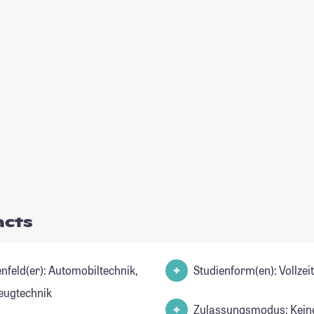
acts
er): Automobiltechnik,
Studienform(en): Vollze
eugtechnik
Zulassungsmodus: Kein