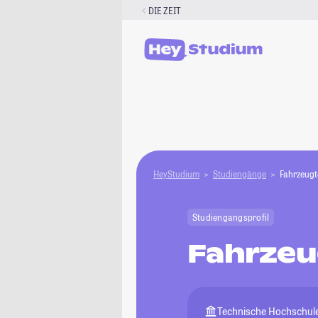
Zum
DIE ZEIT
Inhalt
springen
HeyStudium
Studiengänge
Fahrzeugt
Studiengangsprofil
Fahrzeu
Technische Hochschul