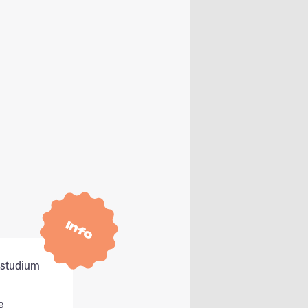
Info
itstudium
e