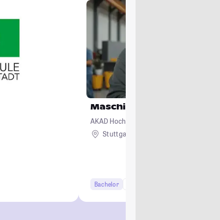
Maschinenbau
AKAD Hochschule Stuttgart - staatlich an
Stuttgart
Remote
Bachelor
6 Semester