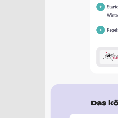
Start
Winte
Regel
Das kö