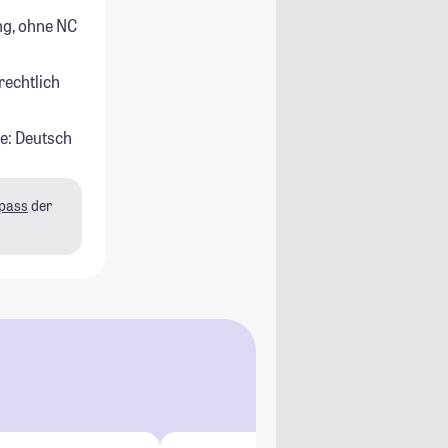
g, ohne NC
rechtlich
e: Deutsch
pass
der