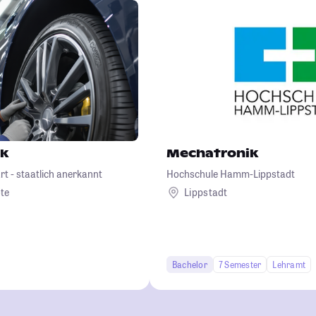
ik
Mechatronik
t - staatlich anerkannt
Hochschule Hamm-Lippstadt
te
Lippstadt
Bachelor
7 Semester
Lehramt