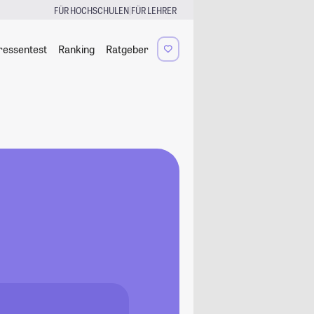
|
FÜR HOCHSCHULEN
FÜR LEHRER
ressentest
Ranking
Ratgeber