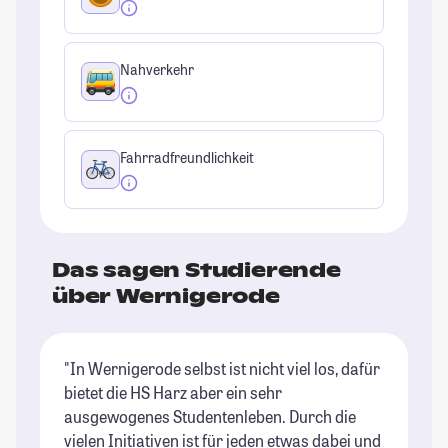
Nahverkehr
Fahrradfreundlichkeit
Das sagen Studierende
über Wernigerode
"In Wernigerode selbst ist nicht viel los, dafür
"D
bietet die HS Harz aber ein sehr
Gr
ausgewogenes Studentenleben. Durch die
Le
vielen Initiativen ist für jeden etwas dabei und
Sa