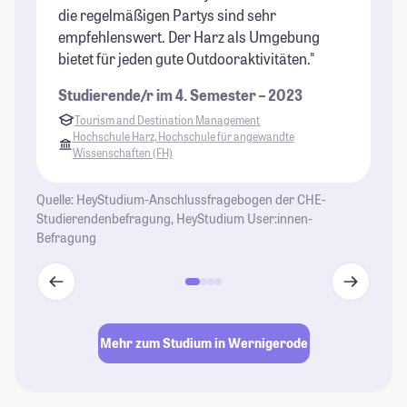
die regelmäßigen Partys sind sehr
ab
empfehlenswert. Der Harz als Umgebung
St
bietet für jeden gute Outdooraktivitäten."
Me
hi
Studierende/r im 4. Semester – 2023
su
Tourism and Destination Management
St
Hochschule Harz, Hochschule für angewandte
Wissenschaften (FH)
Quelle: HeyStudium-Anschlussfragebogen der CHE-
Studierendenbefragung, HeyStudium User:innen-
Befragung
Mehr zum Studium in Wernigerode