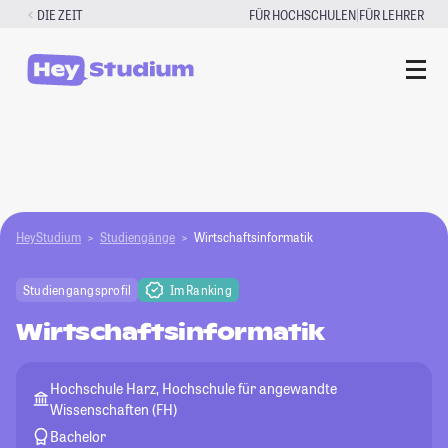
Zum
|
DIE ZEIT
FÜR HOCHSCHULEN
FÜR LEHRER
Inhalt
springen
HeyStudium
Studiengänge
Wirtschaftsinformatik
Studiengangsprofil
Im Ranking
Wirtschaftsinformatik
Hochschule Harz, Hochschule für angewandte
Wissenschaften (FH)
Bachelor