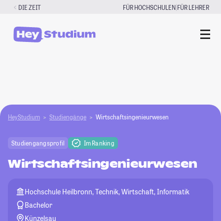
Zum
|
DIE ZEIT
FÜR HOCHSCHULEN
FÜR LEHRER
Inhalt
springen
HeyStudium
Studiengänge
Wirtschaftsingenieurwesen
Studiengangsprofil
Im Ranking
Wirtschaftsingenieurwesen
Hochschule Heilbronn, Technik, Wirtschaft, Informatik
Bachelor
Künzelsau