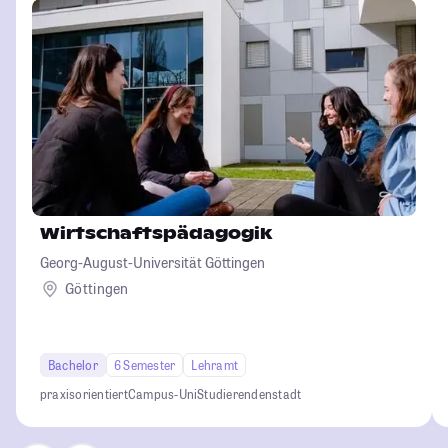
Wirtschaftspädagogik
Georg-August-Universität Göttingen
Göttingen
Bachelor
6 Semester
Lehramt
praxisorientiert
Campus-Uni
Studierendenstadt