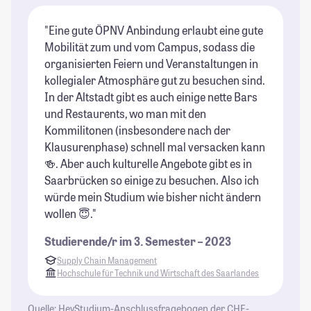
"Eine gute ÖPNV Anbindung erlaubt eine gute
"d
Mobilität zum und vom Campus, sodass die
um
organisierten Feiern und Veranstaltungen in
At
kollegialer Atmosphäre gut zu besuchen sind.
do
In der Altstadt gibt es auch einige nette Bars
un
und Restaurents, wo man mit den
au
Kommilitonen (insbesondere nach der
Ca
Klausurenphase) schnell mal versacken kann
Ca
🍻. Aber auch kulturelle Angebote gibt es in
ha
Saarbrücken so einige zu besuchen. Also ich
Me
würde mein Studium wie bisher nicht ändern
Kn
wollen 😇."
Fa
(w
Studierende/r im 3. Semester – 2023
si
Supply Chain Management
St
Hochschule für Technik und Wirtschaft des Saarlandes
Quelle: HeyStudium-Anschlussfragebogen der CHE-