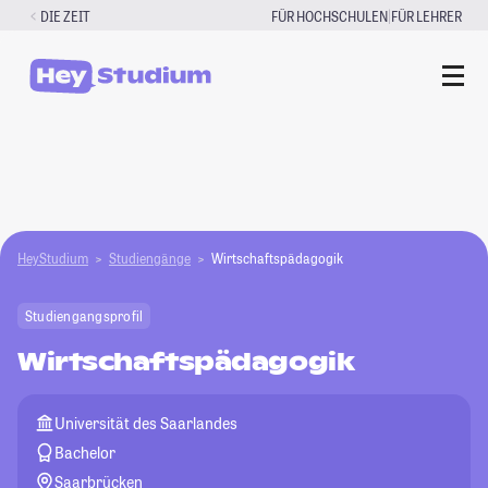
Zum
|
DIE ZEIT
FÜR HOCHSCHULEN
FÜR LEHRER
Inhalt
springen
HeyStudium
Studiengänge
Wirtschaftspädagogik
Studiengangsprofil
Wirtschaftspädagogik
Universität des Saarlandes
Bachelor
Saarbrücken