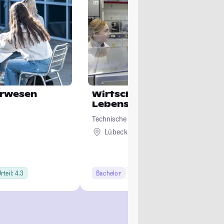
urwesen
Wirtschaftsingenieurwes
Lebensmittelindustrie
Technische Hochschule Lübeck
Lübeck
rteil: 4.3
Bachelor
7 Semester