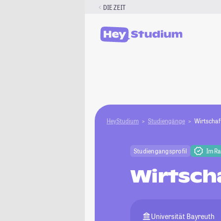
Zum
DIE ZEIT
Inhalt
springen
HeyStudium
Studiengänge
Wirtschaf
Studiengangsprofil
Im R
Wirtsch
Universität Bayreuth