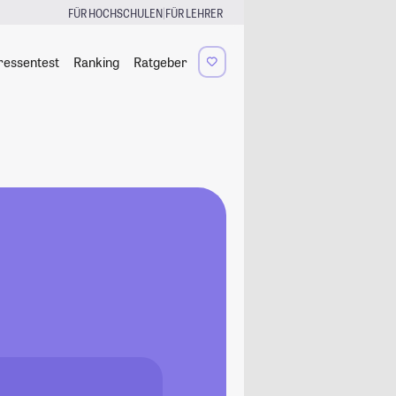
|
FÜR HOCHSCHULEN
FÜR LEHRER
ressentest
Ranking
Ratgeber