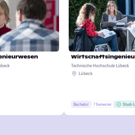
genieurwesen
Wirtschaftsingenie
übeck
Technische Hochschule Lübeck
Lübeck
Bachelor
7 Semester
Studi-U