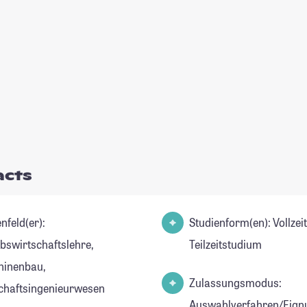
acts
nfeld(er):
Studienform(en): Vollzei
ebswirtschaftslehre,
Teilzeitstudium
inenbau,
Zulassungsmodus:
chaftsingenieurwesen
Auswahlverfahren/Eign