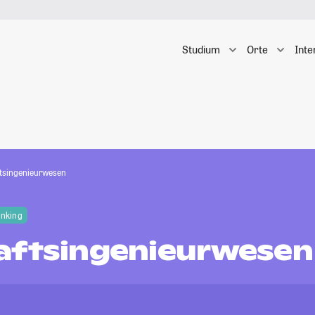
Studium
Orte
Inte
tsingenieurwesen
anking
aftsingenieurwesen