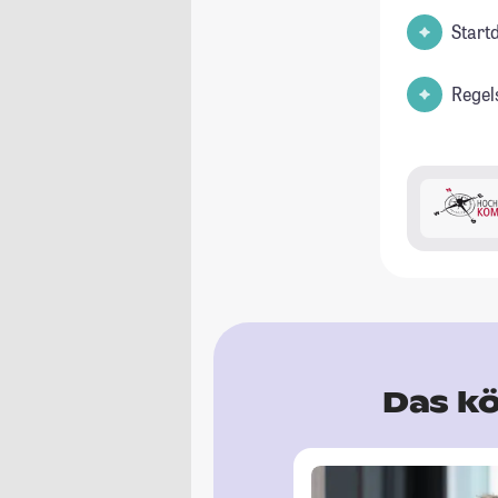
Start
Regel
Das kö