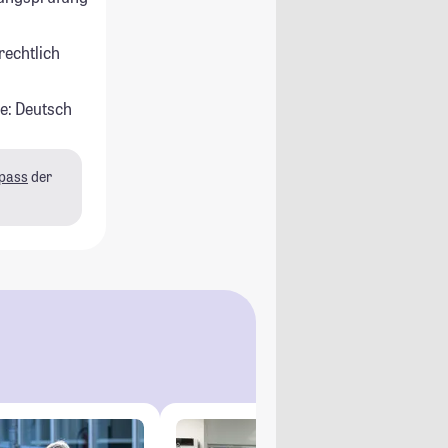
rechtlich
e: Deutsch
pass
der