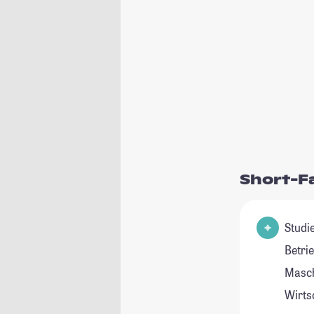
Short-F
Studie
Betri
Masch
Wirts