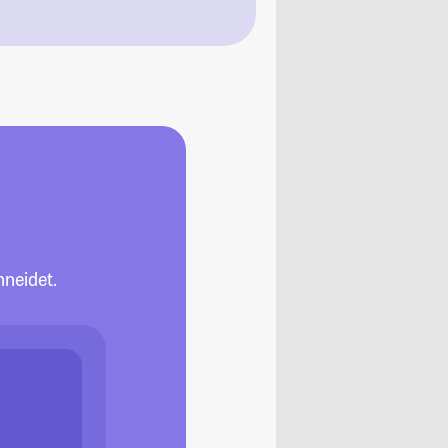
neidet.