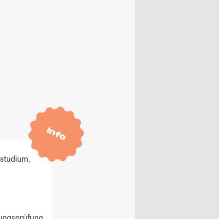
Info
tstudium,
ungsprüfung