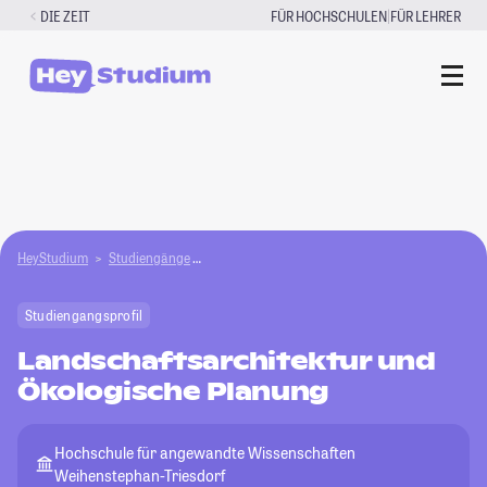
Zum
|
DIE ZEIT
FÜR HOCHSCHULEN
FÜR LEHRER
Inhalt
springen
HeyStudium
Studiengänge
Landschaftsarchitektur und Ökologische Planu
Studiengangsprofil
Landschaftsarchitektur und
Ökologische Planung
Hochschule für angewandte Wissenschaften
Weihenstephan-Triesdorf