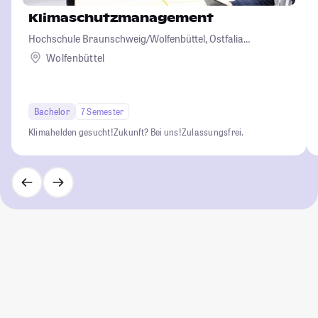
Klimaschutzmanagement
Hochschule Braunschweig/Wolfenbüttel, Ostfalia
Hochschule für angewandte Wissenschaften
Wolfenbüttel
Bachelor
7 Semester
Klimahelden gesucht!
Zukunft? Bei uns!
Zulassungsfrei.