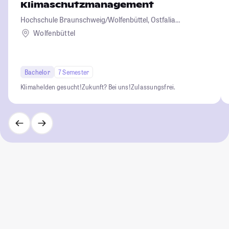
Klimaschutzmanagement
Hochschule Braunschweig/Wolfenbüttel, Ostfalia
Hochschule für angewandte Wissenschaften
Wolfenbüttel
Bachelor
7 Semester
Klimahelden gesucht!
Zukunft? Bei uns!
Zulassungsfrei.