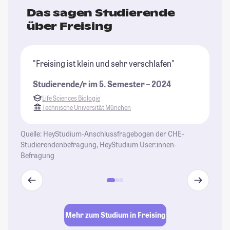
Das sagen Studierende
über Freising
"Freising ist klein und sehr verschlafen"
"F
Um
Studierende/r im 5. Semester – 2024
gi
Life Sciences Biologie
da
Technische Universität München
ko
St
Quelle: HeyStudium-Anschlussfragebogen der CHE-
Mü
Studierendenbefragung, HeyStudium User:innen-
Befragung
St
Mehr zum Studium in Freising