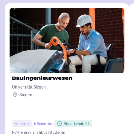
Bauingenieurwesen
Universität Siegen
Siegen
Bachelor
6 Semester
Studi-Urteil: 3.4
NC-frei
praxisnah
Dual studieren