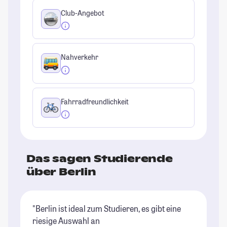
Club-Angebot
Nahverkehr
Fahrradfreundlichkeit
Das sagen Studierende
über Berlin
"Berlin ist ideal zum Studieren, es gibt eine
"B
riesige Auswahl an
Un