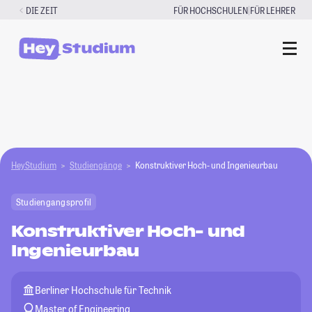
Zum
|
DIE ZEIT
FÜR HOCHSCHULEN
FÜR LEHRER
Inhalt
springen
HeyStudium
Studiengänge
Konstruktiver Hoch- und Ingenieurbau
Studiengangsprofil
Konstruktiver Hoch- und
Ingenieurbau
Berliner Hochschule für Technik
Master of Engineering