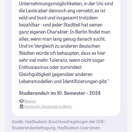
Unternehmungsmöglichkeiten, in der Uni sind
im
die Leute aber dennoch eng vernetzt, es ist
St
wild und bunt und insgesamt trotzdem
bezahlbar - und jeder Stadtteil hat seinen
ganz eigenen Charakter. In Berlin findet man
alles, wenn man lang genug danach sucht.
Und im Vergleich zu anderen deutschen
Städten würde ich behaupten, dass es hier
sehr viel mehr Toleranz, wenn nicht sogar
Enthusiasmus oder zumindest
Gleichgültigkeit gegenüber anderen
Lebensmodellen und Identifizierungen gibt."
Studierende/r im 10. Semester – 2024
Medizin
Humboldt-Universität zu Berlin
Quelle: HeyStudium-Anschlussfragebogen der CHE-
Studierendenbefragung, HeyStudium User:innen-