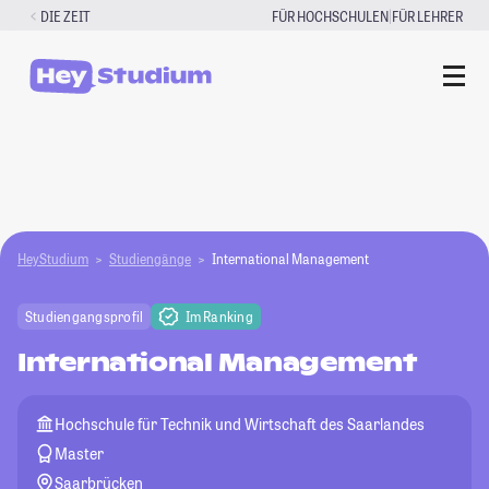
Zum
|
DIE ZEIT
FÜR HOCHSCHULEN
FÜR LEHRER
Inhalt
springen
HeyStudium
Studiengänge
International Management
Studiengangsprofil
Im Ranking
International Management
Hochschule für Technik und Wirtschaft des Saarlandes
Master
Saarbrücken