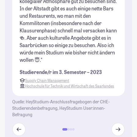
kollegialer Atmosphäre gut zu besuchen sind.
do
In der Altstadt gibt es auch einige nette Bars
un
und Restaurents, wo man mit den
au
Kommilitonen (insbesondere nach der
Ca
Klausurenphase) schnell mal versacken kann
Ca
🍻. Aber auch kulturelle Angebote gibt es in
ha
Saarbrücken so einige zu besuchen. Also ich
Me
würde mein Studium wie bisher nicht ändern
Kn
wollen 😇."
Fa
(w
Studierende/r im 3. Semester – 2023
si
Supply Chain Management
St
Hochschule für Technik und Wirtschaft des Saarlandes
Quelle: HeyStudium-Anschlussfragebogen der CHE-
Studierendenbefragung, HeyStudium User:innen-
Befragung