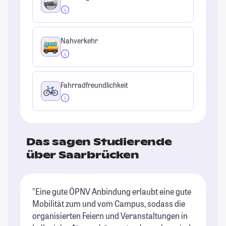
Nahverkehr
Fahrradfreundlichkeit
Das sagen Studierende
über Saarbrücken
"Eine gute ÖPNV Anbindung erlaubt eine gute
"d
Mobilität zum und vom Campus, sodass die
um
organisierten Feiern und Veranstaltungen in
At