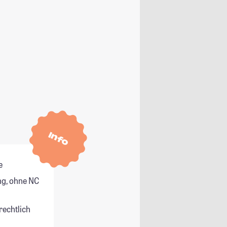
Info
e
g, ohne NC
rechtlich