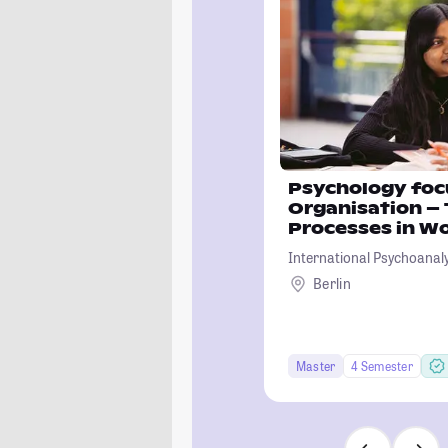
Psychology foc
Organisation –
Processes in Wo
Environment
International Psychoanalyt
Berlin
Master
4 Semester