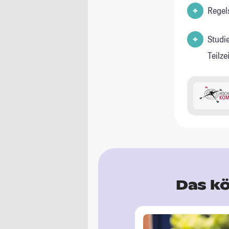
Regel
Studi
Teilz
Das kö