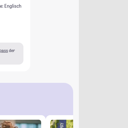
e: Englisch
pass
der