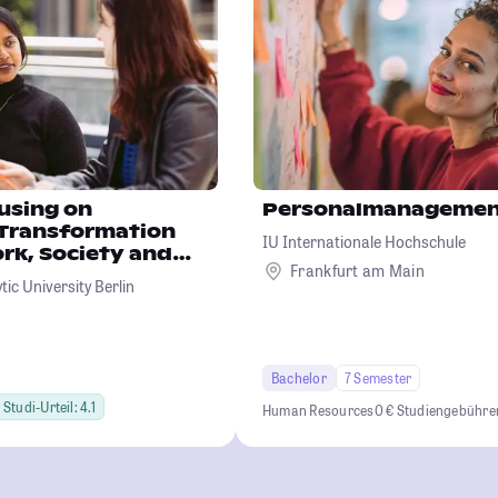
using on
Personalmanageme
 Transformation
IU Internationale Hochschule
rk, Society and
Frankfurt am Main
ic University Berlin
Bachelor
7 Semester
Studi-Urteil: 4.1
Human Resources
0 € Studiengebühre