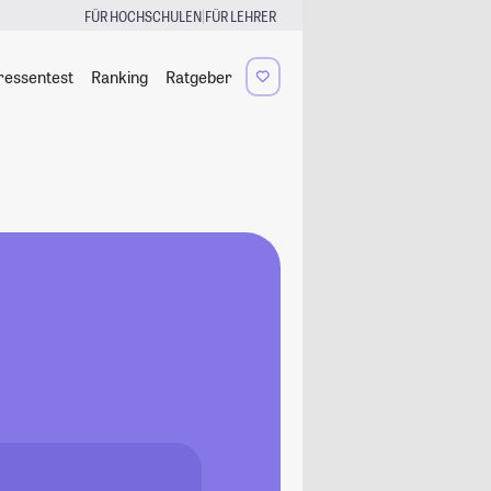
|
FÜR HOCHSCHULEN
FÜR LEHRER
ressentest
Ranking
Ratgeber