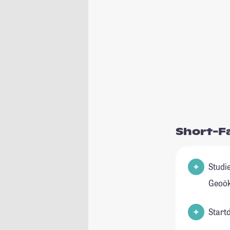
Short-F
Studienfel
Geoök
Start