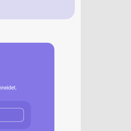
neidet.