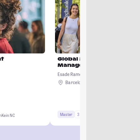
nt
Global Master's in Interna
Management
Esade Ramon Llull University
Barcelona
Ausland
Master
3 Semester
n
Kein NC