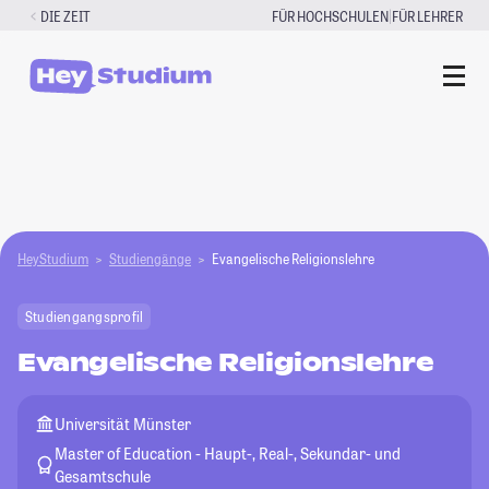
Zum
|
DIE ZEIT
FÜR HOCHSCHULEN
FÜR LEHRER
Inhalt
springen
HeyStudium
Studiengänge
Evangelische Religionslehre
Studiengangsprofil
Evangelische Religionslehre
Universität Münster
Master of Education - Haupt-, Real-, Sekundar- und
Gesamtschule