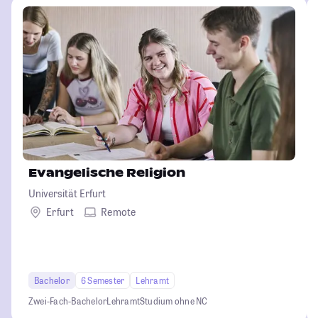
Evangelische Religion
Universität Erfurt
Erfurt
Remote
Bachelor
6 Semester
Lehramt
Zwei-Fach-Bachelor
Lehramt
Studium ohne NC