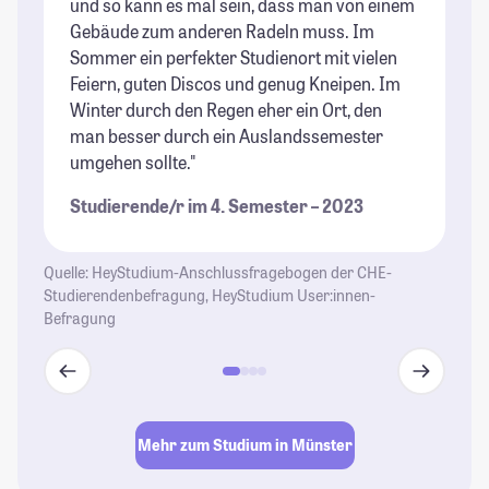
und so kann es mal sein, dass man von einem
St
Gebäude zum anderen Radeln muss. Im
ma
Sommer ein perfekter Studienort mit vielen
St
Feiern, guten Discos und genug Kneipen. Im
Winter durch den Regen eher ein Ort, den
man besser durch ein Auslandssemester
umgehen sollte."
Studierende/r im 4. Semester – 2023
Quelle: HeyStudium-Anschlussfragebogen der CHE-
Studierendenbefragung, HeyStudium User:innen-
Befragung
Mehr zum Studium in Münster