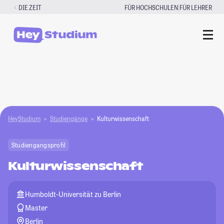
Zum
|
DIE ZEIT
FÜR HOCHSCHULEN
FÜR LEHRER
Inhalt
springen
HeyStudium
Studiengänge
Kulturwissenschaft
Studiengangsprofil
Kulturwissenschaft
Humboldt-Universität zu Berlin
Master
Berlin