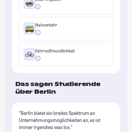
Nahverkehr
Fahrradfreundlichkeit
Das sagen Studierende
über Berlin
"Berlin bietet ein breites Spektrum an
"B
Unternehmungsmöglichkeiten an, es ist
of
immer irgendwo was los."
St