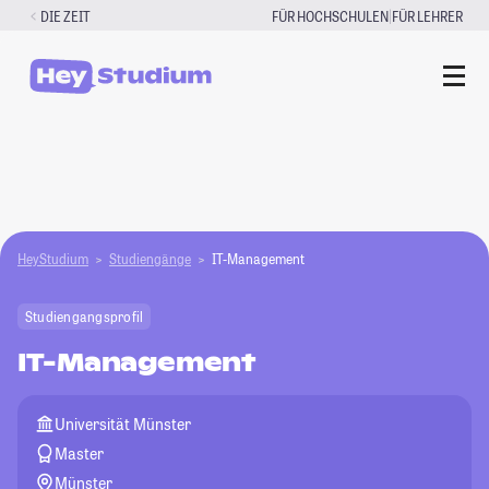
Zum
|
DIE ZEIT
FÜR HOCHSCHULEN
FÜR LEHRER
Inhalt
springen
HeyStudium
Studiengänge
IT-Management
Studiengangsprofil
IT-Management
Universität Münster
Master
Münster