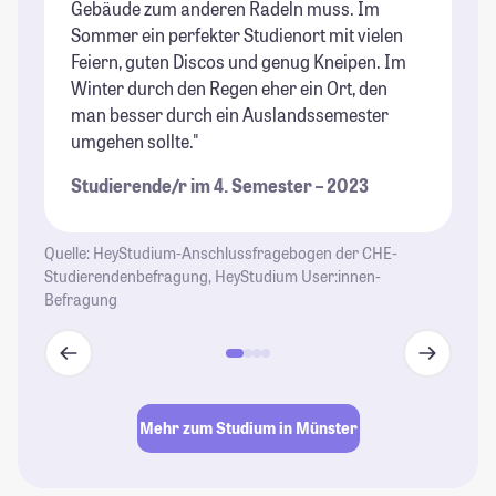
Gebäude zum anderen Radeln muss. Im
ma
Sommer ein perfekter Studienort mit vielen
St
Feiern, guten Discos und genug Kneipen. Im
Winter durch den Regen eher ein Ort, den
man besser durch ein Auslandssemester
umgehen sollte."
Studierende/r im 4. Semester – 2023
Quelle: HeyStudium-Anschlussfragebogen der CHE-
Studierendenbefragung, HeyStudium User:innen-
Befragung
Mehr zum Studium in Münster