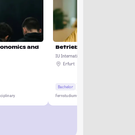
Economics and
Betriebswirtschaftslehre
IU Internationale Hochschule
Erfurt
Remote
Bachelor
6 Semester
sciplinary
Fernstudium
Online Studium
BWL