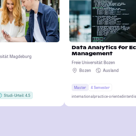
Data Analytics for 
Management
rsität Magdeburg
Freie Universität Bozen
Bozen
Ausland
Master
4 Semester
Studi-Urteil: 4.5
international
practice-oriented
interdi