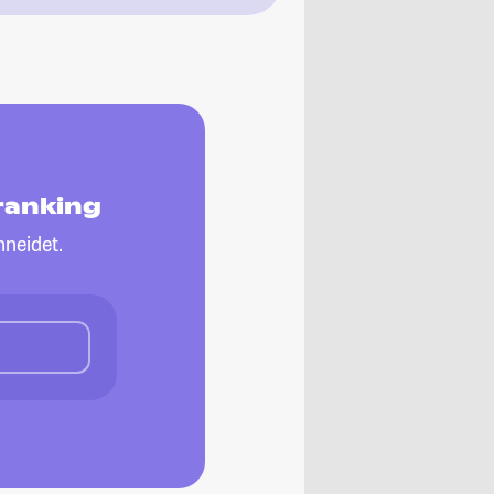
ranking
neidet.