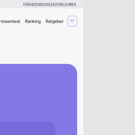
|
FÜR HOCHSCHULEN
FÜR LEHRER
ressentest
Ranking
Ratgeber