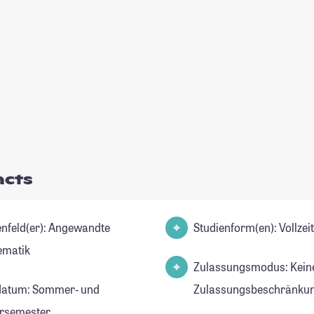
acts
d(er): Angewandte
Studienform(en): Vollze
ematik
Zulassungsmodus: Kein
datum: Sommer- und
Zulassungsbeschränkun
rsemester