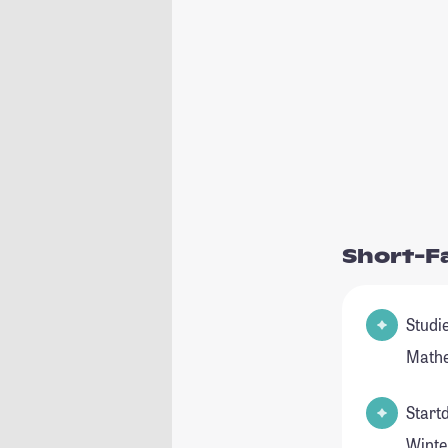
Short-F
Studienfel
Math
Start
Winte