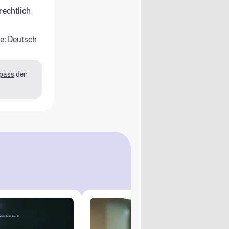
rechtlich
e: Deutsch
pass
der