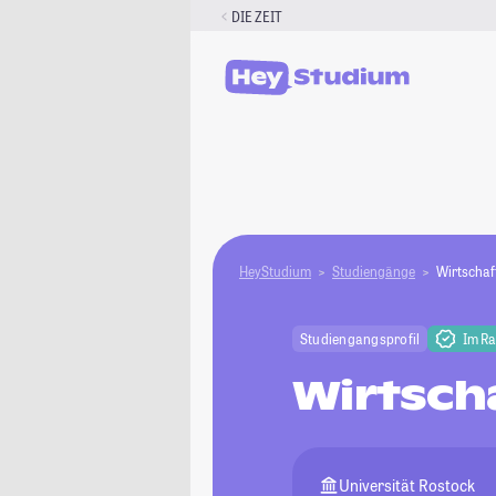
Zum
DIE ZEIT
Inhalt
springen
HeyStudium
Studiengänge
Wirtscha
Studiengangsprofil
Im R
Wirtsch
Universität Rostock