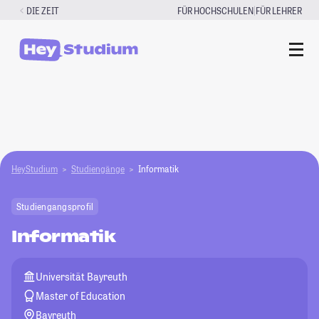
Zum
|
DIE ZEIT
FÜR HOCHSCHULEN
FÜR LEHRER
Inhalt
springen
HeyStudium
Studiengänge
Informatik
Studiengangsprofil
Informatik
Universität Bayreuth
Master of Education
Bayreuth