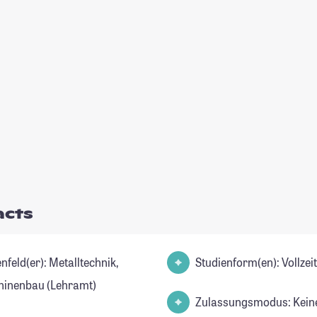
acts
(er): Metalltechnik,
Studienform(en): Vollze
inenbau (Lehramt)
Zulassungsmodus: Kein