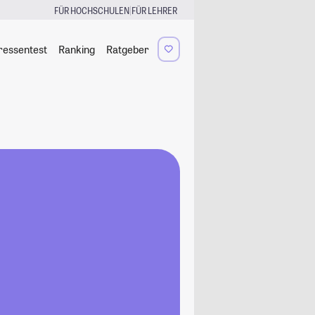
|
FÜR HOCHSCHULEN
FÜR LEHRER
ressentest
Ranking
Ratgeber