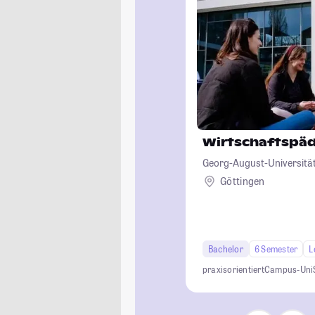
Wirtschaftspä
Georg-August-Universität
Göttingen
Bachelor
6 Semester
L
praxisorientiert
Campus-Uni