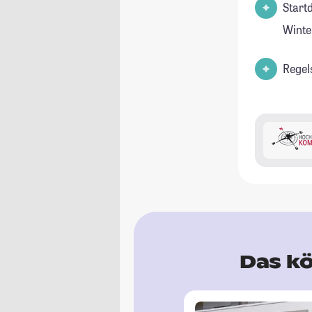
Start
Winte
Regel
Das kö