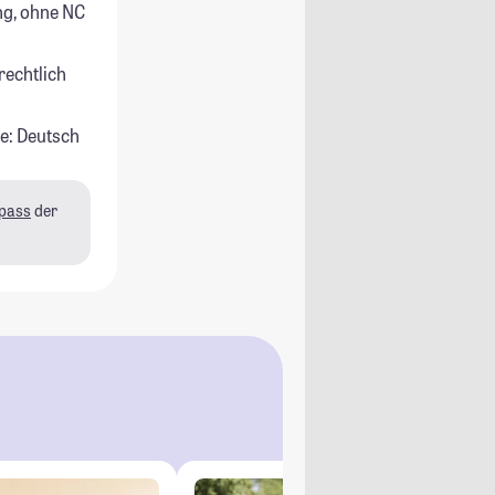
g, ohne NC
rechtlich
e: Deutsch
pass
der