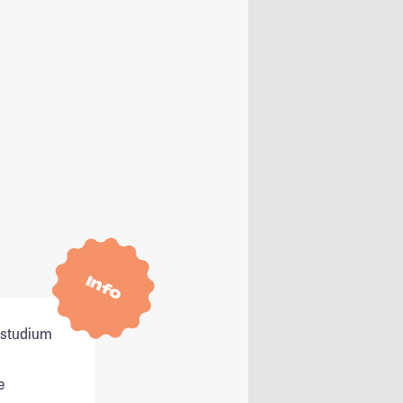
Info
itstudium
e