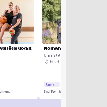
ngspädagogik
Romanistik
Universität Erfurt
Erfurt
Bachelor
6 Semester
Lehramt
Lehramt
Zwei-Fach-Bachelor
Lehramt
Sprachen