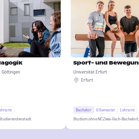
dagogik
Sport- und Bewegu
 Göttingen
Universität Erfurt
Erfurt
ehramt
Bachelor
6 Semester
Lehramt
Studierendenstadt
Studium ohne NC
Zwei-Fach-Bachelor