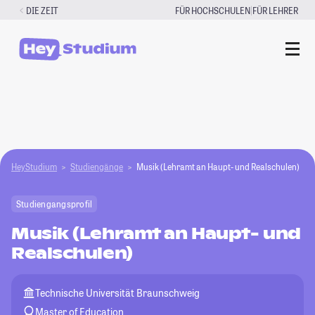
Zum
|
DIE ZEIT
FÜR HOCHSCHULEN
FÜR LEHRER
Inhalt
springen
HeyStudium
Studiengänge
Musik (Lehramt an Haupt- und Realschulen)
Studiengangsprofil
Musik (Lehramt an Haupt- und
Realschulen)
Technische Universität Braunschweig
Master of Education