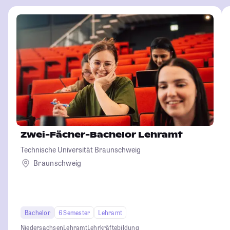
Zwei-Fächer-Bachelor Lehramt
Technische Universität Braunschweig
Braunschweig
Bachelor
6 Semester
Lehramt
Niedersachsen
Lehramt
Lehrkräftebildung