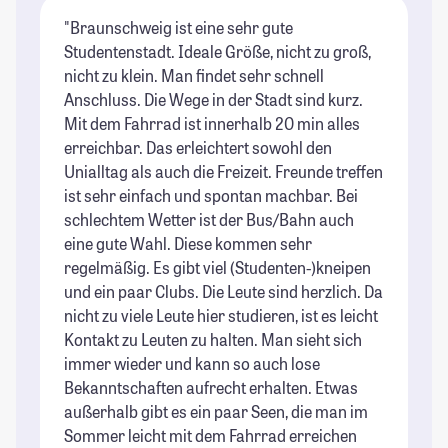
"Braunschweig ist eine sehr gute
"D
Studentenstadt. Ideale Größe, nicht zu groß,
We
nicht zu klein. Man findet sehr schnell
un
Anschluss. Die Wege in der Stadt sind kurz.
"G
Mit dem Fahrrad ist innerhalb 20 min alles
St
erreichbar. Das erleichtert sowohl den
be
Unialltag als auch die Freizeit. Freunde treffen
St
ist sehr einfach und spontan machbar. Bei
schlechtem Wetter ist der Bus/Bahn auch
eine gute Wahl. Diese kommen sehr
regelmäßig. Es gibt viel (Studenten-)kneipen
und ein paar Clubs. Die Leute sind herzlich. Da
nicht zu viele Leute hier studieren, ist es leicht
Kontakt zu Leuten zu halten. Man sieht sich
immer wieder und kann so auch lose
Bekanntschaften aufrecht erhalten. Etwas
außerhalb gibt es ein paar Seen, die man im
Sommer leicht mit dem Fahrrad erreichen