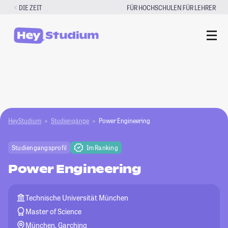
Zum
|
DIE ZEIT
FÜR HOCHSCHULEN
FÜR LEHRER
Inhalt
springen
HeyStudium
Studiengänge
Power Engineering
Studiengangsprofil
Im Ranking
Power Engineering
Technische Universität München
Master of Science
München, Garching