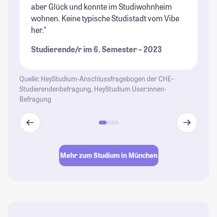
aber Glück und konnte im Studiwohnheim
Um
wohnen. Keine typische Studistadt vom Vibe
St
her."
Studierende/r im 6. Semester – 2023
Quelle: HeyStudium-Anschlussfragebogen der CHE-
Studierendenbefragung, HeyStudium User:innen-
Befragung
Mehr zum Studium in München