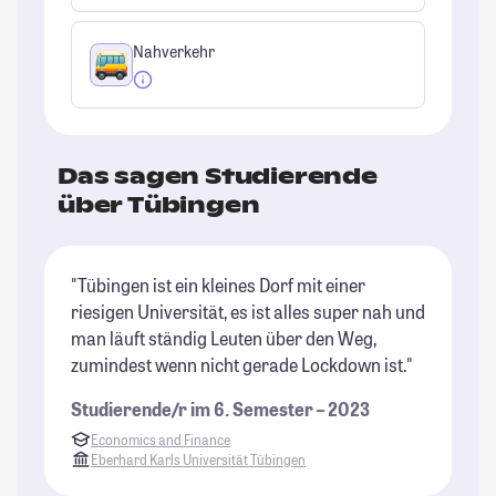
Nahverkehr
Das sagen Studierende
über Tübingen
"Tübingen ist ein kleines Dorf mit einer
"D
riesigen Universität, es ist alles super nah und
Kl
man läuft ständig Leuten über den Weg,
je
zumindest wenn nicht gerade Lockdown ist."
St
Studierende/r im 6. Semester – 2023
Economics and Finance
Eberhard Karls Universität Tübingen