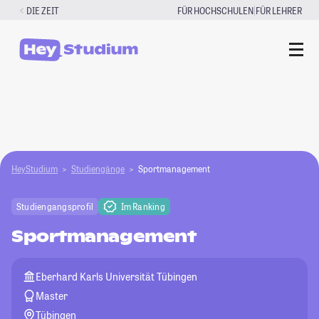
Zum
|
DIE ZEIT
FÜR HOCHSCHULEN
FÜR LEHRER
Inhalt
springen
HeyStudium
Studiengänge
Sportmanagement
Studiengangsprofil
Im Ranking
Sportmanagement
Eberhard Karls Universität Tübingen
Master
Tübingen