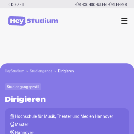
Zum
|
DIE ZEIT
FÜR HOCHSCHULEN
FÜR LEHRER
Inhalt
springen
HeyStudium
Studiengänge
Dirigieren
Studiengangsprofil
Dirigieren
Hochschule für Musik, Theater und Medien Hannover
Master
Hannover