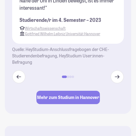
Nahe der Uni in Linden bewegst, ist es immer
mi
interessant!"
St
Studierende/r im 4. Semester – 2023
Wirtschaftswissenschaft
Gottfried Wilhelm Leibniz Universität Hannover
Quelle: HeyStudium-Anschlussfragebogen der CHE-
Studierendenbefragung, HeyStudium User:innen-
Befragung
Mehr zum Studium in Hannover