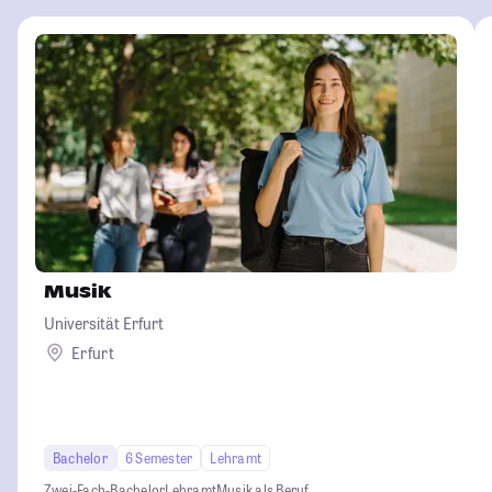
Musik
Universität Erfurt
Erfurt
Bachelor
6 Semester
Lehramt
Zwei-Fach-Bachelor
Lehramt
Musik als Beruf