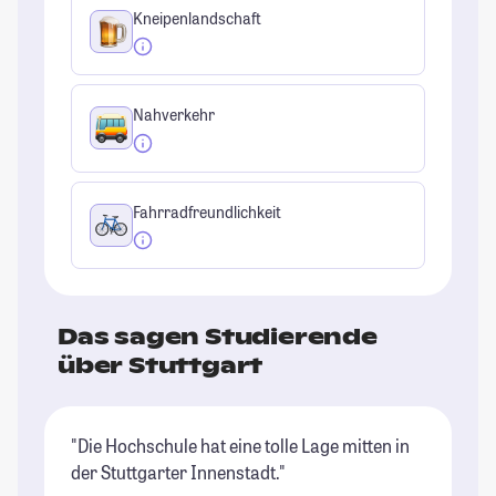
Kneipenlandschaft
Nahverkehr
Fahrradfreundlichkeit
Das sagen Studierende
über Stuttgart
"Die Hochschule hat eine tolle Lage mitten in
"E
der Stuttgarter Innenstadt."
zu