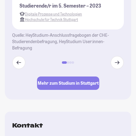
um
Studierende/r im 5. Semester – 2023
Bä
Digitale Prozesse und Technologien
St
Hochschule für Technik Stuttgart
Quelle: HeyStudium-Anschlussfragebogen der CHE-
Studierendenbefragung, HeyStudium User:innen-
Befragung
Mehr zum Studium in Stuttgart
Kontakt