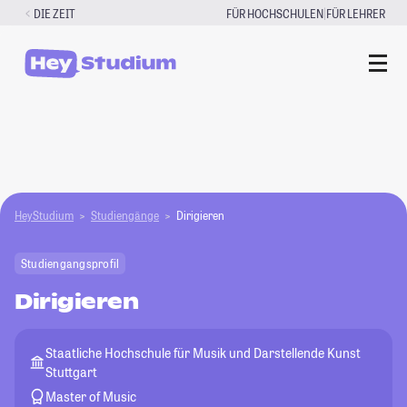
Zum
|
DIE ZEIT
FÜR HOCHSCHULEN
FÜR LEHRER
Inhalt
springen
HeyStudium
Studiengänge
Dirigieren
Studiengangsprofil
Dirigieren
Staatliche Hochschule für Musik und Darstellende Kunst
Stuttgart
Master of Music