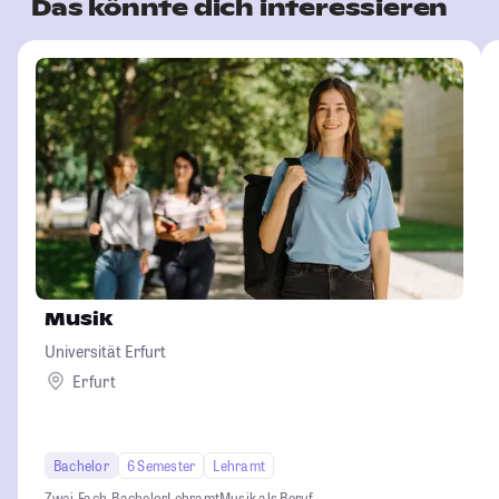
Das könnte dich interessieren
Musik
Universität Erfurt
Erfurt
Bachelor
6 Semester
Lehramt
Zwei-Fach-Bachelor
Lehramt
Musik als Beruf