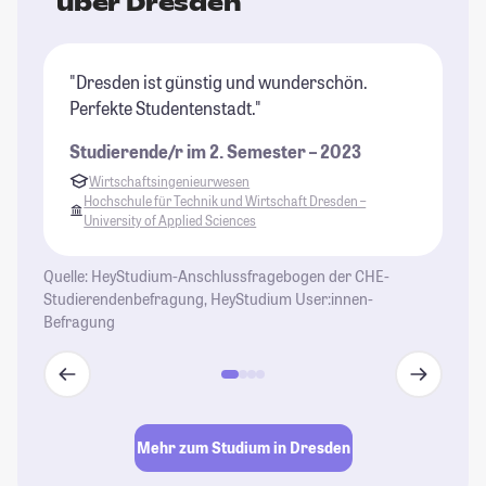
über Dresden
"Dresden ist günstig und wunderschön.
"D
Perfekte Studentenstadt."
Un
A
Studierende/r im 2. Semester – 2023
ke
Wirtschaftsingenieurwesen
he
Hochschule für Technik und Wirtschaft Dresden –
wa
University of Applied Sciences
Au
wa
Quelle: HeyStudium-Anschlussfragebogen der CHE-
Studierendenbefragung, HeyStudium User:innen-
St
Befragung
Mehr zum Studium in Dresden