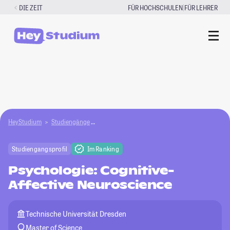
Zum
|
DIE ZEIT
FÜR HOCHSCHULEN
FÜR LEHRER
Inhalt
springen
HeyStudium
Studiengänge
Psychologie: Cognitive-Affective Neuroscience
Studiengangsprofil
Im Ranking
Psychologie: Cognitive-
Affective Neuroscience
Technische Universität Dresden
Master of Science