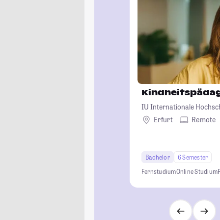
Kindheitspäda
IU Internationale Hochsc
Erfurt
Remote
Bachelor
6 Semester
Fernstudium
Online Studium