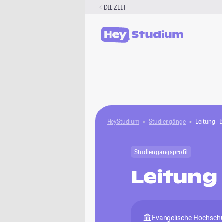
Zum
DIE ZEIT
Inhalt
springen
HeyStudium
Studiengänge
Leitung - 
Studiengangsprofil
Leitung 
Evangelische Hochschu