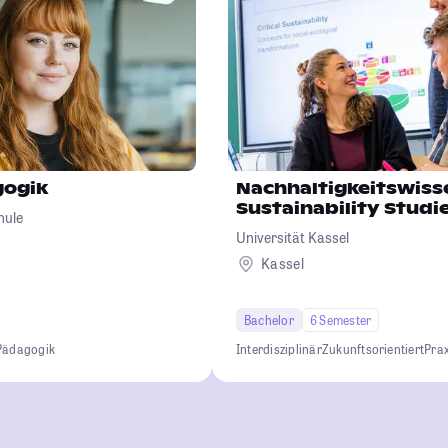
gogik
Nachhaltigkeitswiss
Sustainability Studi
hule
Universität Kassel
Kassel
Bachelor
6 Semester
Pädagogik
Interdisziplinär
Zukunftsorientiert
Pra