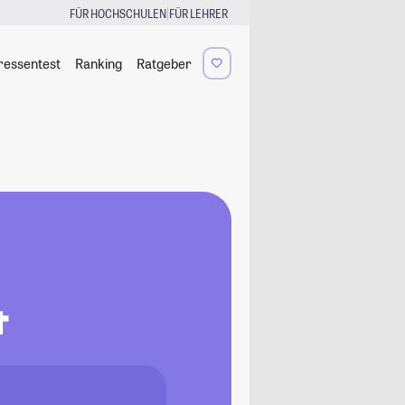
|
FÜR HOCHSCHULEN
FÜR LEHRER
ressentest
Ranking
Ratgeber
t