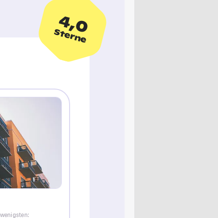
4,0
Sterne
 wenigsten: