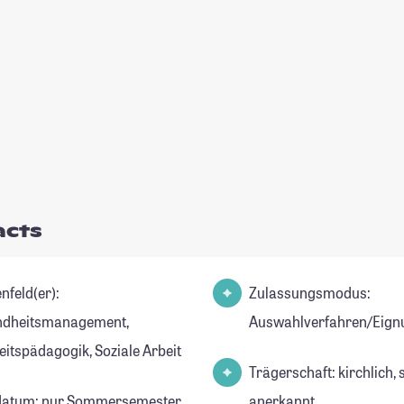
acts
nfeld(er):
Zulassungsmodus:
ndheitsmanagement,
Auswahlverfahren/Eign
eitspädagogik, Soziale Arbeit
Trägerschaft: kirchlich, 
datum: nur Sommersemester
anerkannt