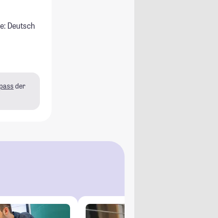
e: Deutsch
pass
der