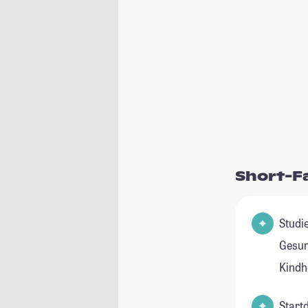
Short-F
Studie
Gesu
Kindh
Start