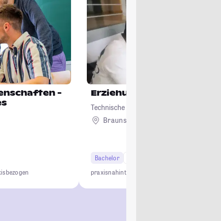
enschaften -
Erziehungswissenschaft
es
Technische Universität Braunschweig
Braunschweig
Bachelor
6 Semester
Studi-Urteil: 3.5
xisbezogen
praxisnah
interdisziplinär
kleine Lerngruppen