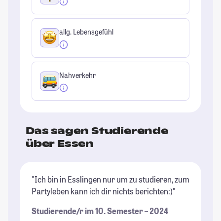
allg. Lebensgefühl
Nahverkehr
Das sagen Studierende
über Essen
"Ich bin in Esslingen nur um zu studieren, zum
"N
Partyleben kann ich dir nichts berichten:)"
ve
Studierende/r im 10. Semester – 2024
St