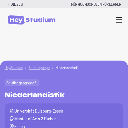
Zum
|
DIE ZEIT
FÜR HOCHSCHULEN
FÜR LEHRER
Inhalt
springen
HeyStudium
Studiengänge
Niederlandistik
Studiengangsprofil
Niederlandistik
Universität Duisburg-Essen
Master of Arts 2 Fächer
Essen