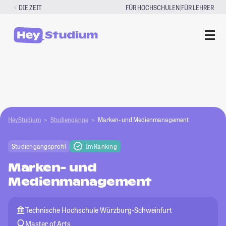
Zum
|
DIE ZEIT
FÜR HOCHSCHULEN
FÜR LEHRER
Inhalt
springen
HeyStudium
Studiengänge
Marken- und Medienmanagement
Studiengangsprofil
Im Ranking
Marken- und
Medienmanagement
Technische Hochschule Würzburg-Schweinfurt
Master of Arts