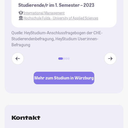
sp
Studierende/r im 1. Semester – 2023
Ge
International Management
St
Hochschule Fulda - University of Applied Sciences
Quelle: HeyStudium-Anschlussfragebogen der CHE-
Studierendenbefragung, HeyStudium User:innen-
Befragung
Mehr zum Studium in Würzburg
Kontakt