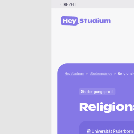
Zum
DIE ZEIT
Inhalt
springen
HeyStudium
Studiengänge
Religionsl
Studiengangsprofil
Religion
Universität Paderborn