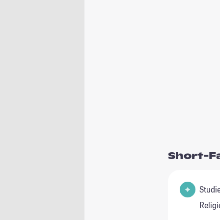
Short-F
Studienfel
Relig