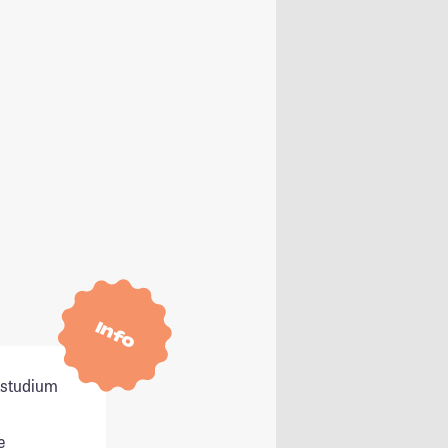
Info
itstudium
e