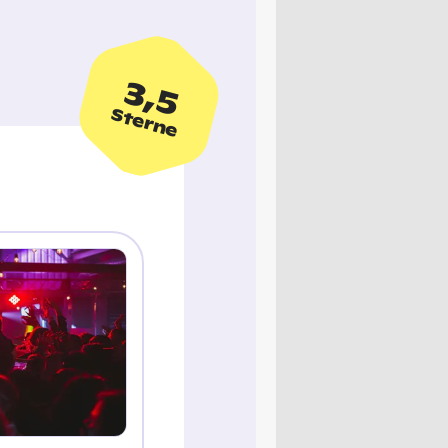
3,5
Sterne