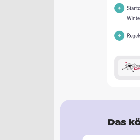
Start
Winte
Regel
Das kö