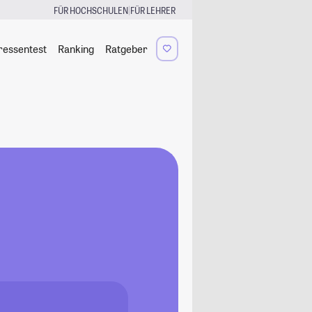
|
FÜR HOCHSCHULEN
FÜR LEHRER
ressentest
Ranking
Ratgeber