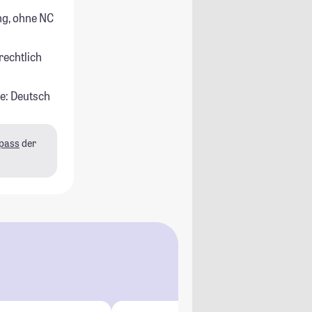
g, ohne NC
rechtlich
e: Deutsch
pass
der