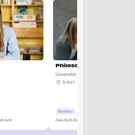
Philosophie
Universität Erfurt
Erfurt
Bachelor
6 Semester
Lehramt
Lehramt
Zwei-Fach-Bachelor
Studium ohne NC
Lehramt