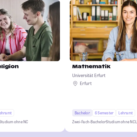
ligion
Mathematik
Universität Erfurt
Erfurt
ehramt
Bachelor
6 Semester
Lehramt
Studium ohne NC
Zwei-Fach-Bachelor
Studium ohne NC