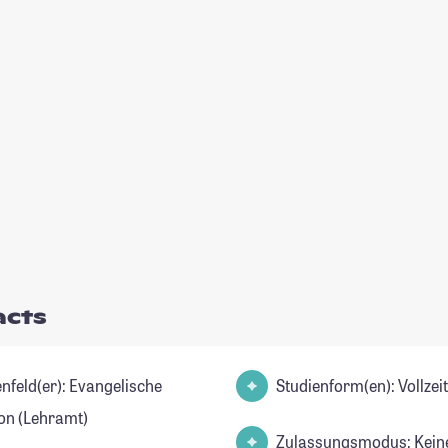
acts
d(er): Evangelische
Studienform(en): Vollze
ion (Lehramt)
Zulassungsmodus: Kein