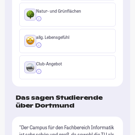
Natur- und Grünflächen
allg. Lebensgefühl
Club-Angebot
Das sagen Studierende
über Dortmund
"Der Campus für den Fachbereich Informatik
"D
ist sehr schön und groß, da sowohl die TU als
un