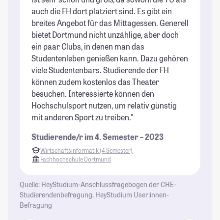
auch die FH dort platziert sind. Es gibt ein
St
breites Angebot für das Mittagessen. Generell
Ca
bietet Dortmund nicht unzählige, aber doch
is
ein paar Clubs, in denen man das
te
Studentenleben genießen kann. Dazu gehören
zu
viele Studentenbars. Studierende der FH
au
können zudem kostenlos das Theater
w
besuchen. Interessierte können den
mö
Hochschulsport nutzen, um relativ günstig
St
mit anderen Sport zu treiben."
Studierende/r im 4. Semester – 2023
Wirtschaftsinformatik (4 Semester)
Fachhochschule Dortmund
Quelle: HeyStudium-Anschlussfragebogen der CHE-
Studierendenbefragung, HeyStudium User:innen-
Befragung