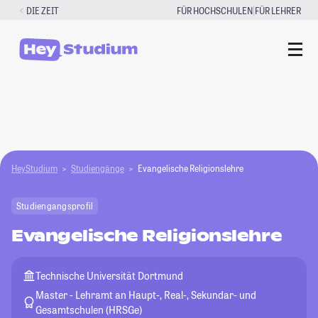
Zum
|
DIE ZEIT
FÜR HOCHSCHULEN
FÜR LEHRER
Inhalt
springen
HeyStudium
Studiengänge
Evangelische Religionslehre
Studiengangsprofil
Evangelische Religionslehre
Technische Universität Dortmund
Master - Lehramt an Haupt-, Real-, Sekundar- und
Gesamtschulen (HRSGe)