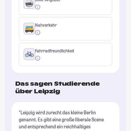
Nahverkehr
Fahrradfreundlichkeit
Das sagen Studierende
über Leipzig
"Leipzig wird zurecht das kleine Berlin
"L
genannt. Es gibt eine große liberale Scene
de
und entsprechend ein reichhaltiges
Fr