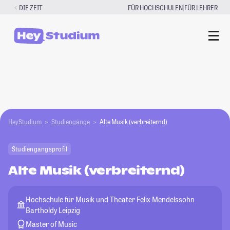
Zum
|
DIE ZEIT
FÜR HOCHSCHULEN
FÜR LEHRER
Inhalt
springen
HeyStudium
Studiengänge
Alte Musik (verbreiternd)
Studiengangsprofil
Alte Musik (verbreiternd)
Hochschule für Musik und Theater Felix Mendelssohn
Bartholdy Leipzig
Master of Music