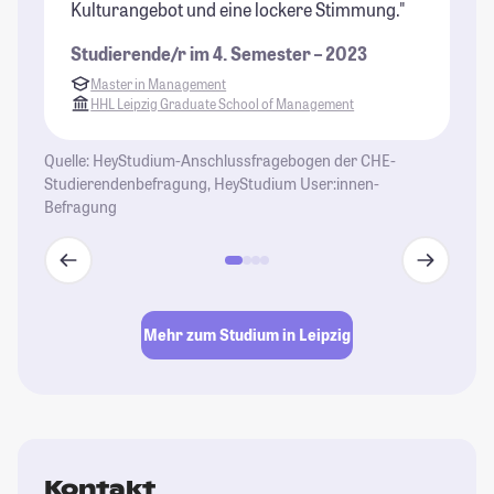
Kulturangebot und eine lockere Stimmung."
be
Studierende/r im 4. Semester – 2023
St
Master in Management
HHL Leipzig Graduate School of Management
Quelle: HeyStudium-Anschlussfragebogen der CHE-
Studierendenbefragung, HeyStudium User:innen-
Befragung
Mehr zum Studium in Leipzig
Kontakt