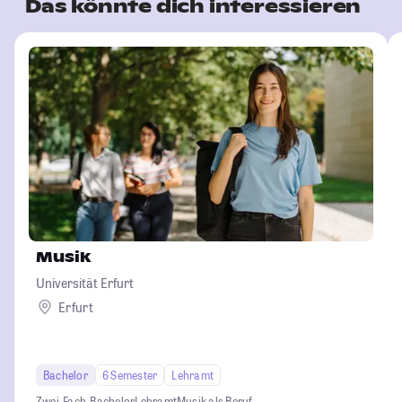
Das könnte dich interessieren
Musik
Universität Erfurt
Erfurt
Bachelor
6 Semester
Lehramt
Zwei-Fach-Bachelor
Lehramt
Musik als Beruf