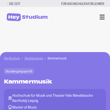
Zum
|
DIE ZEIT
FÜR HOCHSCHULEN
FÜR LEHRER
Inhalt
springen
HeyStudium
Studiengänge
Kammermusik
Studiengangsprofil
Kammermusik
Hochschule für Musik und Theater Felix Mendelssohn
Bartholdy Leipzig
Master of Music