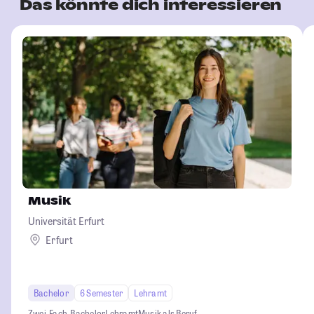
Das könnte dich interessieren
Musik
Universität Erfurt
Erfurt
Bachelor
6 Semester
Lehramt
Zwei-Fach-Bachelor
Lehramt
Musik als Beruf