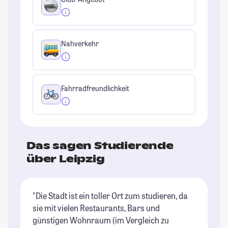
Nahverkehr
Fahrradfreundlichkeit
Das sagen Studierende
über Leipzig
"Die Stadt ist ein toller Ort zum studieren, da
"L
sie mit vielen Restaurants, Bars und
al
günstigen Wohnraum (im Vergleich zu
Mö