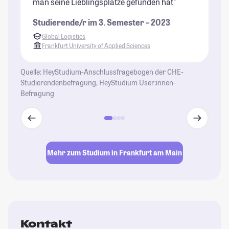
man seine Lieblingsplätze gefunden hat"
di
Ge
Studierende/r im 3. Semester – 2023
be
Global Logistics
Pf
Frankfurt University of Applied Sciences
St
Quelle: HeyStudium-Anschlussfragebogen der CHE-
Studierendenbefragung, HeyStudium User:innen-
Befragung
Mehr zum Studium in Frankfurt am Main
Kontakt