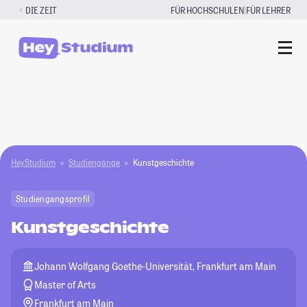
Zum
|
DIE ZEIT
FÜR HOCHSCHULEN
FÜR LEHRER
Inhalt
springen
HeyStudium
Studiengänge
Kunstgeschichte
Studiengangsprofil
Kunstgeschichte
Johann Wolfgang Goethe-Universität, Frankfurt am Main
Master of Arts
Frankfurt am Main