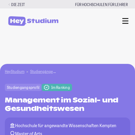
Zum
|
DIE ZEIT
FÜR HOCHSCHULEN
FÜR LEHRER
Inhalt
springen
HeyStudium
Studiengänge
Management im Sozial- und Gesundheitswesen
Studiengangsprofil
Im Ranking
Management im Sozial- und
Gesundheitswesen
Hochschule für angewandte Wissenschaften Kempten
Master of Arts