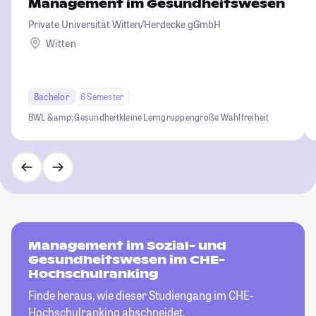
Management im Gesundheitswesen
Private Universität Witten/Herdecke gGmbH
Witten
Bachelor
6 Semester
BWL &amp; Gesundheit
kleine Lerngruppen
große Wahlfreiheit
Management im Sozial- und
Gesundheitswesen im CHE-
Hochschulranking
Finde heraus, wie dieser Studiengang im CHE-
Hochschulranking abschneidet.