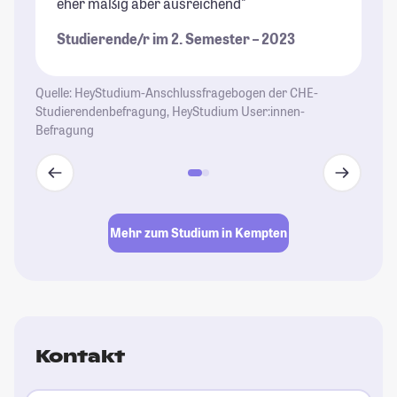
eher mäßig aber ausreichend"
we
Be
Studierende/r im 2. Semester – 2023
St
Quelle: HeyStudium-Anschlussfragebogen der CHE-
Studierendenbefragung, HeyStudium User:innen-
Befragung
Mehr zum Studium in Kempten
Kontakt