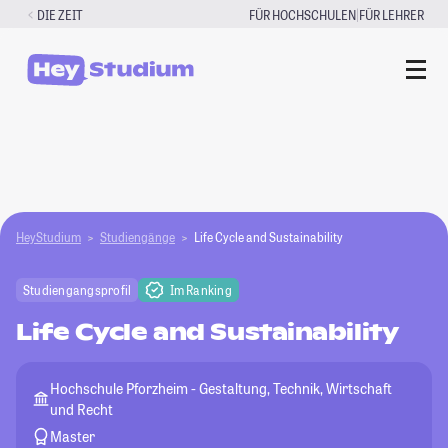
Zum
|
DIE ZEIT
FÜR HOCHSCHULEN
FÜR LEHRER
Inhalt
springen
HeyStudium
Studiengänge
Life Cycle and Sustainability
Studiengangsprofil
Im Ranking
Life Cycle and Sustainability
Hochschule Pforzheim - Gestaltung, Technik, Wirtschaft
und Recht
Master