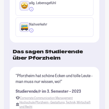
allg. Lebensgefühl
Nahverkehr
Das sagen Studierende
über Pforzheim
"Pforzheim hat schöne Ecken und tolle Leute -
"P
man muss nur wissen, wo!"
se
an
Studierende/r im 3. Semester – 2023
St
Corporate Communication Management
nu
Hochschule Pforzheim - Gestaltung, Technik, Wirtschaft
und Recht
St