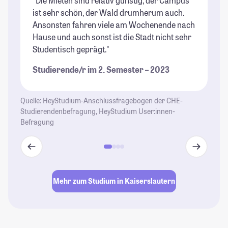
"Die Mieten sind relativ günstig, der Campus
"K
ist sehr schön, der Wald drumherum auch.
ge
Ansonsten fahren viele am Wochenende nach
fi
Hause und auch sonst ist die Stadt nicht sehr
de
Studentisch geprägt."
od
li
Studierende/r im 2. Semester – 2023
ic
se
Quelle: HeyStudium-Anschlussfragebogen der CHE-
St
Studierendenbefragung, HeyStudium User:innen-
Befragung
Mehr zum Studium in Kaiserslautern