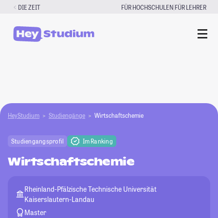
Zum
|
DIE ZEIT
FÜR HOCHSCHULEN
FÜR LEHRER
Inhalt
springen
HeyStudium
Studiengänge
Wirtschaftschemie
Studiengangsprofil
Im Ranking
Wirtschaftschemie
Rheinland-Pfälzische Technische Universität
Kaiserslautern-Landau
Master