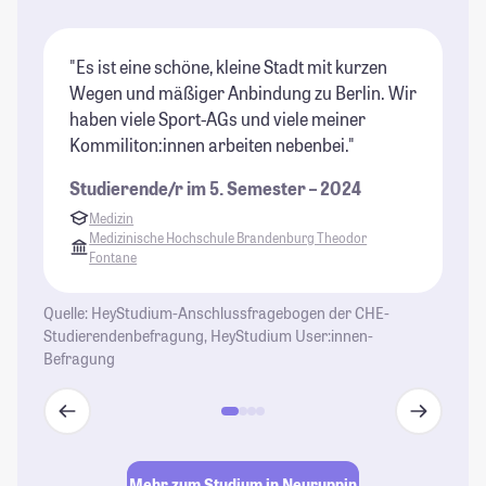
"Es ist eine schöne, kleine Stadt mit kurzen
"N
Wegen und mäßiger Anbindung zu Berlin. Wir
ab
haben viele Sport-AGs und viele meiner
ve
Kommiliton:innen arbeiten nebenbei."
un
So
Studierende/r im 5. Semester – 2024
St
Medizin
Medizinische Hochschule Brandenburg Theodor
Fontane
Quelle: HeyStudium-Anschlussfragebogen der CHE-
Studierendenbefragung, HeyStudium User:innen-
Befragung
Mehr zum Studium in Neuruppin