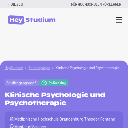
Zum
|
DIE ZEIT
FÜR HOCHSCHULEN
FÜR LEHRER
Inhalt
springen
HeyStudium
Studiengänge
Klinische Psychologie und Psychotherapie
Studiengangsprofil
Im Ranking
Klinische Psychologie und
Psychotherapie
Medizinische Hochschule Brandenburg Theodor Fontane
Master of Science