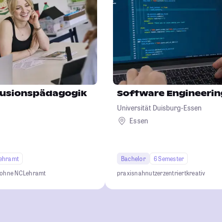
lusionspädagogik
Software Engineerin
Universität Duisburg-Essen
Essen
ehramt
Bachelor
6 Semester
 ohne NC
Lehramt
praxisnah
nutzerzentriert
kreativ