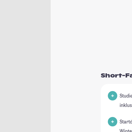
Short-F
Studienfeld(
inklu
Start
Winte