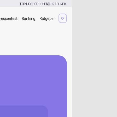
|
FÜR HOCHSCHULEN
FÜR LEHRER
ressentest
Ranking
Ratgeber