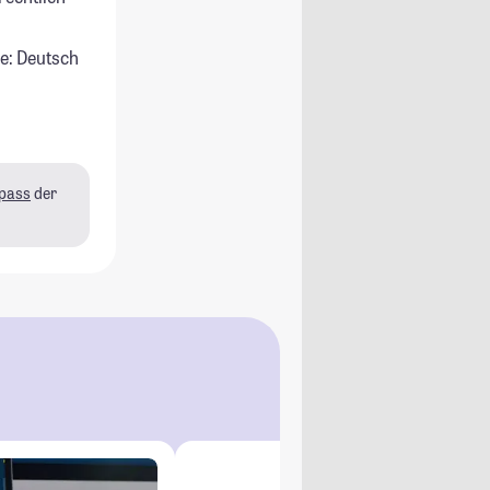
e: Deutsch
pass
der