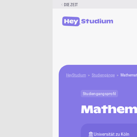
Zum
DIE ZEIT
Inhalt
springen
HeyStudium
Studiengänge
Mathemat
Studiengangsprofil
Mathem
Universität zu Köln