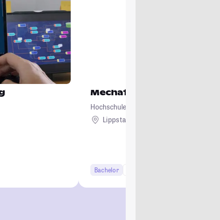
g
Mechatronik
Hochschule Hamm-Lippstadt
Lippstadt
Bachelor
7 Semester
Lehramt