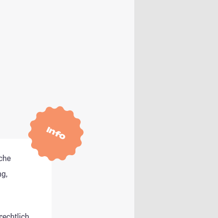
Info
che
g,
rechtlich