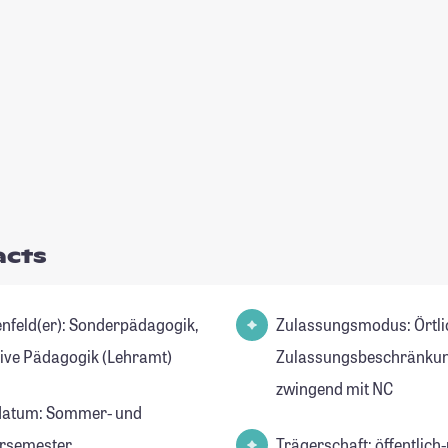
acts
er): Sonderpädagogik,
Zulassungsmodus: Örtli
sive Pädagogik (Lehramt)
Zulassungsbeschränkun
zwingend mit NC
datum: Sommer- und
rsemester
Trägerschaft: öffentlich-