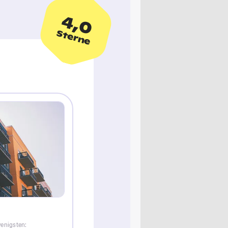
4,0
Sterne
wenigsten: