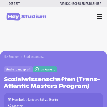
Zum
|
DIE ZEIT
FÜR HOCHSCHULEN
FÜR LEHRER
Inhalt
springen
HeyStudium
Studiengänge
Sozialwissenschaften (Trans-Atlantic Masters 
Studiengangsprofil
Im Ranking
Sozialwissenschaften (Trans-
Atlantic Masters Program)
Humboldt-Universität zu Berlin
Master