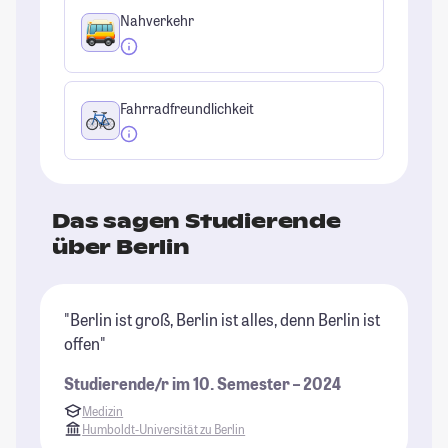
Nahverkehr
Fahrradfreundlichkeit
Das sagen Studierende
über Berlin
"Berlin ist groß, Berlin ist alles, denn Berlin ist
"D
offen"
in
gi
Studierende/r im 10. Semester – 2024
St
Medizin
Humboldt-Universität zu Berlin