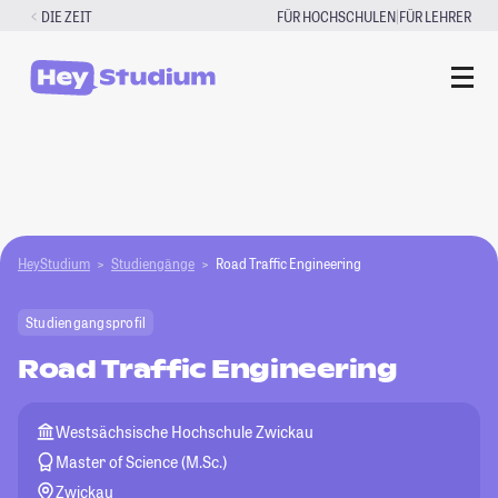
Zum
|
DIE ZEIT
FÜR HOCHSCHULEN
FÜR LEHRER
Inhalt
springen
HeyStudium
Studiengänge
Road Traffic Engineering
Studiengangsprofil
Road Traffic Engineering
Westsächsische Hochschule Zwickau
Master of Science (M.Sc.)
Zwickau