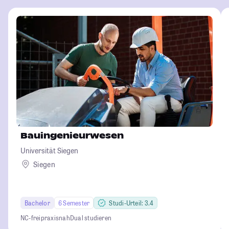
Bauingenieurwesen
Universität Siegen
Siegen
Bachelor
6 Semester
Studi-Urteil: 3.4
NC-frei
praxisnah
Dual studieren