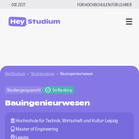
Zum
|
DIE ZEIT
FÜR HOCHSCHULEN
FÜR LEHRER
Inhalt
springen
HeyStudium
Studiengänge
Bauingenieurwesen
Studiengangsprofil
Im Ranking
Bauingenieurwesen
Hochschule für Technik, Wirtschaft und Kultur Leipzig
Master of Engineering
Leipzig