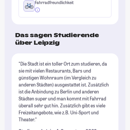
Fahrradfreundlichkeit
Das sagen Studierende
über Leipzig
"Die Stadt ist ein toller Ort zum studieren, da
"L
sie mit vielen Restaurants, Bars und
de
günstigen Wohnraum (im Vergleich zu
Fr
anderen Städten) ausgestattet ist. Zusätzlich
be
ist die Anbindung zu Berlin und anderen
St
Städten super und man kommt mit Fahrrad
überall sehr gut hin. Zusätzlich gibt es viele
Freizeitangebote, wie z.B. Uni-Sport und
Theater."