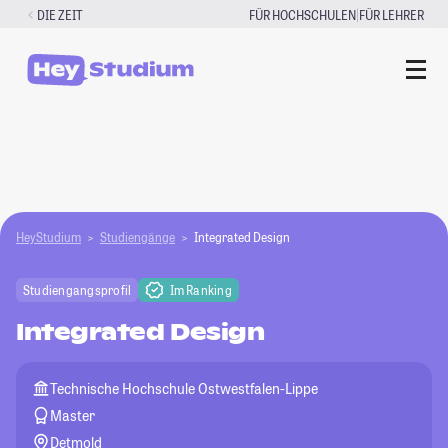
Zum
|
DIE ZEIT
FÜR HOCHSCHULEN
FÜR LEHRER
Inhalt
springen
HeyStudium
Studiengänge
Integrated Design
Studiengangsprofil
Im Ranking
Integrated Design
Technische Hochschule Ostwestfalen-Lippe
Master
Detmold