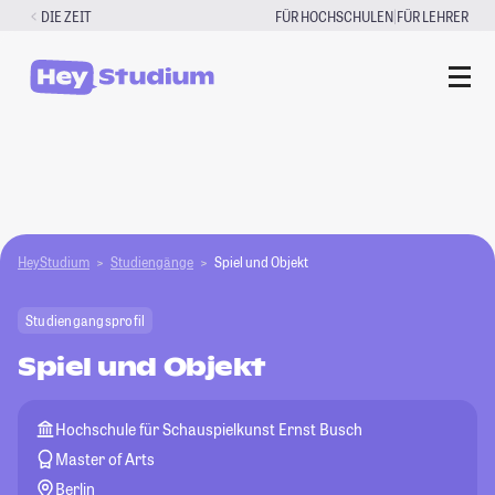
Zum
|
DIE ZEIT
FÜR HOCHSCHULEN
FÜR LEHRER
Inhalt
springen
HeyStudium
Studiengänge
Spiel und Objekt
Studiengangsprofil
Spiel und Objekt
Hochschule für Schauspielkunst Ernst Busch
Master of Arts
Berlin