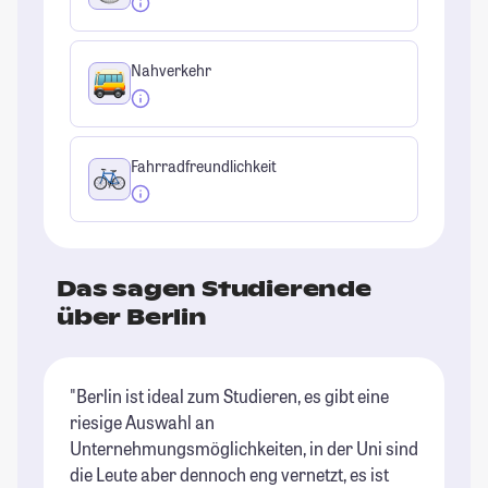
Nahverkehr
Fahrradfreundlichkeit
Das sagen Studierende
über Berlin
"Berlin ist ideal zum Studieren, es gibt eine
"B
riesige Auswahl an
of
Unternehmungsmöglichkeiten, in der Uni sind
St
die Leute aber dennoch eng vernetzt, es ist